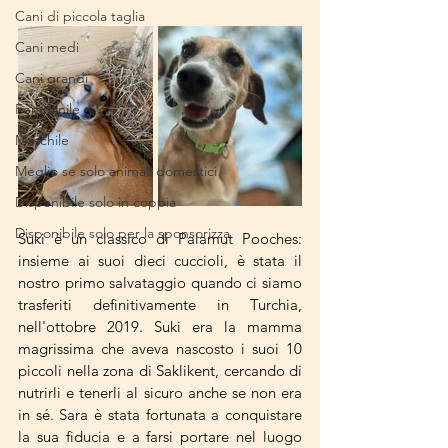
Cani di piccola taglia
Cani medi
Cani grandi
Femminile
Maschile
Meglio se solo animali domestici
Disponibile solo in coppia
Disponibile solo per la sponsorizza
Suki è un classico di Palamut Pooches: 
insieme ai suoi dieci cuccioli, è stata il 
nostro primo salvataggio quando ci siamo 
trasferiti definitivamente in Turchia, 
nell'ottobre 2019. Suki era la mamma 
magrissima che aveva nascosto i suoi 10 
piccoli nella zona di Saklikent, cercando di 
nutrirli e tenerli al sicuro anche se non era 
in sé. Sara è stata fortunata a conquistare 
la sua fiducia e a farsi portare nel luogo 