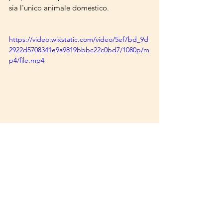
sia l'unico animale domestico.
https://video.wixstatic.com/video/5ef7bd_9d
2922d5708341e9a9819bbbc22c0bd7/1080p/m
p4/file.mp4
Informazioni:
✔️ Castrato
✔️ Vaccinato
🎂 Circa 4.5 anni
🐶 Grande
📍 Attualmente in Italia e pronto a 
viaggiare per l'UE/UK