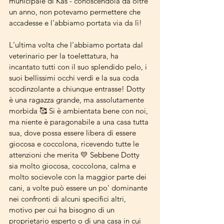
municipale di Kas - conoscendola da oltre 
un anno, non potevamo permettere che 
accadesse e l'abbiamo portata via da lì!
L'ultima volta che l'abbiamo portata dal 
veterinario per la toelettatura, ha 
incantato tutti con il suo splendido pelo, i 
suoi bellissimi occhi verdi e la sua coda 
scodinzolante a chiunque entrasse! Dotty 
è una ragazza grande, ma assolutamente 
morbida 🥰 Si è ambientata bene con noi, 
ma niente è paragonabile a una casa tutta 
sua, dove possa essere libera di essere 
giocosa e coccolona, ricevendo tutte le 
attenzioni che merita 💛 Sebbene Dotty 
sia molto giocosa, coccolona, calma e 
molto socievole con la maggior parte dei 
cani, a volte può essere un po' dominante 
nei confronti di alcuni specifici altri, 
motivo per cui ha bisogno di un 
proprietario esperto o di una casa in cui 