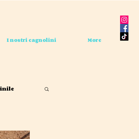
I nostri cagnolini
More
nile
coppia