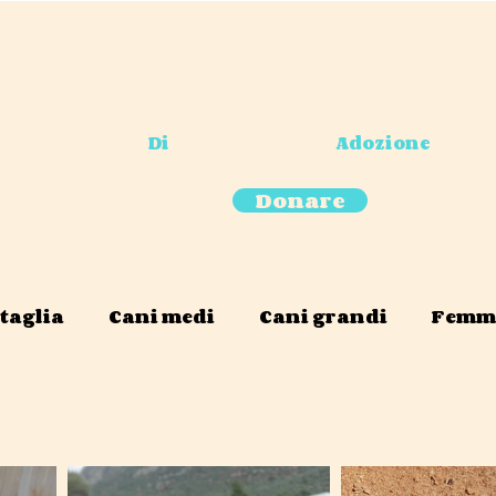
Di
Adozione
Donare
 taglia
Cani medi
Cani grandi
Femmi
solo animali domestici
Disponibile solo in 
 sponsorizza