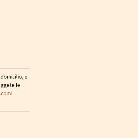
domicilio, e 
eggete le 
.com
! 