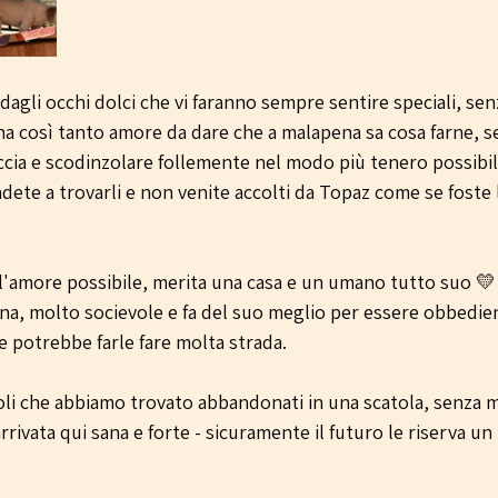
dagli occhi dolci che vi faranno sempre sentire speciali, sen
a così tanto amore da dare che a malapena sa cosa farne, s
accia e scodinzolare follemente nel modo più tenero possibil
ndete a trovarli e non venite accolti da Topaz come se foste 
l'amore possibile, merita una casa e un umano tutto suo 💛
ona, molto socievole e fa del suo meglio per essere obbedien
e potrebbe farle fare molta strada.
oli che abbiamo trovato abbandonati in una scatola, senza
arrivata qui sana e forte - sicuramente il futuro le riserva un