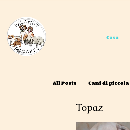
Casa
All Posts
Cani di piccola
Topaz
Maschile
Meglio se 
Disponibile solo per la