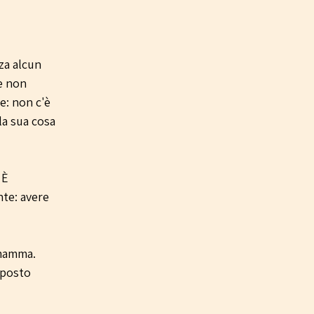
za alcun 
e non 
e: non c'è 
la sua cosa 
 È 
te: avere 
 mamma. 
 posto 